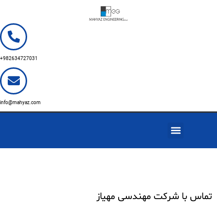
982634727031+
info@mahyaz.com
خدمات ما
تماس با ما
فرصت های شغلی
تماس با شرکت مهندسی مهیاز